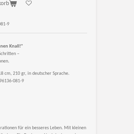
korb
081-9
nen Knall!"
Schritten
–
onen.
 18 cm, 210 gr, in deutscher Sprache.
-96136-081-9
rationen f
ür ein besseres Leben. Mit kleinen