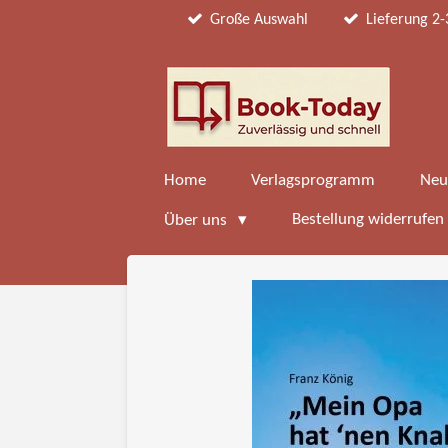
Große Auswahl
Lieferung 2-
Zum
Hauptinhalt
springen
Home
Verlagsprogramm
Neu
Bestellung widerrufen
Über uns