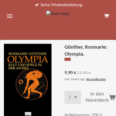
Keine Mindestbestellung
Zum
Hauptinhalt
springen
Günther, Rosmarie:
Olympia.
9,90 €
19,90 €
inkl. MwSt zzgl.
Versandkosten
In den
Warenkorb
Artikelnummer:
978-3-