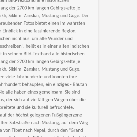
em Bild-Textband alle historischen
lang der 2700 km langen Gebirgskette je
akh, Sikkim, Zanskar, Mustang und Guge. Der
raubenden Fotos bietet einen im wahrsten
Einblick in eine faszinierende Region.
eichen nicht aus, um alle Wunder und
eschreiben", heißt es in einer alten indischen
 in seinem Bild-Textband alle historischen
lang der 2700 km langen Gebirgskette je
akh, Sikkim, Zanskar, Mustang und Guge.
n viele Jahrhunderte und konnten ihre
Jahrhundert behaupten, ein einziges - Bhutan
Sie alle haben eines gemeinsam: Sie sind
s, der sich auf vielfältigen Wegen über die
eitete und sie kulturell befruchtete.
auf der höchst gelegenen Fußgängerzone
 alten Salzstraße nach Mustang, auf dem Weg
a von Tibet nach Nepal, durch den "Grand