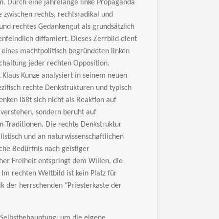
n. Durch eine jahrelange linke Propaganda
 zwischen rechts, rechtsradikal und
 und rechtes Gedankengut als grundsätzlich
feindlich diffamiert. Dieses Zerrbild dient
eines machtpolitisch begründeten linken
chaltung jeder rechten Opposition.
t Klaus Kunze analysiert in seinem neuen
zifisch rechte Denkstrukturen und typisch
nken läßt sich nicht als Reaktion auf
verstehen, sondern beruht auf
n Traditionen. Die rechte Denkstruktur
alistisch und an naturwissenschaftlichen
iche Bedürfnis nach geistiger
er Freiheit entspringt dem Willen, die
Im rechten Weltbild ist kein Platz für
 der herrschenden "Priesterkaste der
 Selbstbehauptung: um die eigene