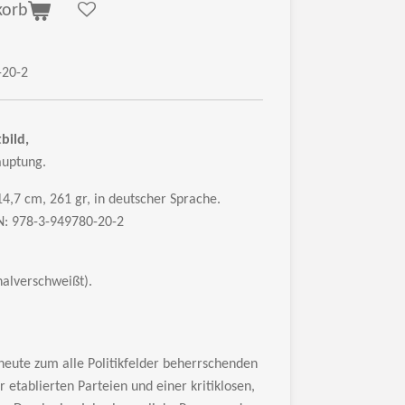
korb
-20-2
bild,
hauptung.
 14,7 cm, 261 gr, in deutscher Sprache.
N: 978-3-949780-20-2
alverschweißt).
heute zum alle Politikfelder beherrschenden
er etablierten Parteien und einer kritiklosen,