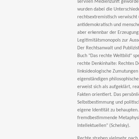
servilen Medienzunft geworde
wurden dabei die Unterschiede
rechtsextremistisch verwischt
antidemokratisch und menschen
aber erkennbar der Erzeugung 
Legitimitätsmonopols zur Auss
Der Rechtsanwalt und Publizis
Buch "Das rechte Weltbild" spe
rechte Denkinhalte: Rechtes De
linksideologische Zumutungen 
eigenständigen philosophische
erweist sich als aufgeklärt, re
Fakten orientiert. Das persönl
Selbstbestimmung und politisch
eigene Identität zu behaupten. 
fremdbestimmende Metaphysik
Intellektuellen" (Schelsky).
Rechte streben vielmehr nach