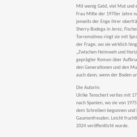
Mit wenig Geld, viel Mut und 
Frau Mitte der 1970er Jahre n
jenseits der Enge ihrer oberf
Sherry-Bodega in Jerez, Fisch
Torremolinos ringt sie mit Sp
der Frage, wo sie wirklich hin
„Zwischen Heimweh und Horizon
geprägter
Roman über Aufbruc
den
Generationen und den Mu
auch dann, wenn der Boden u
Die Autorin:
Ulrike Tenschert verlies mit 1
nach Spanien, wo sie von 1975 
dem Schreiben begonnen und i
Gaumenfreuden. Leicht frucht
2024 ver
öffentlicht wurde.