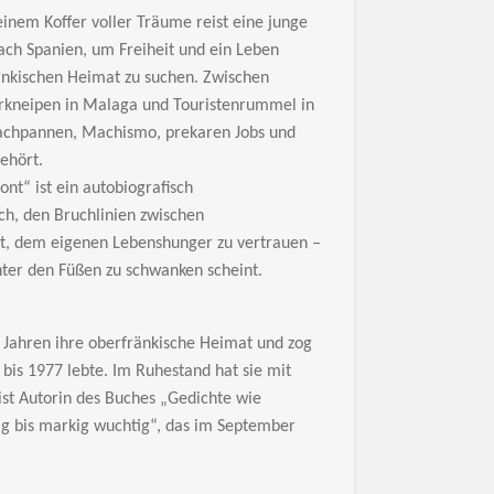
einem Koffer voller Träume reist eine
junge
ach Spanien, um Freiheit und
ein Leben
ränkischen Heimat zu suchen.
Zwischen
erkneipen in Malaga
und Touristenrummel in
rachpannen,
Machismo, prekaren Jobs und
gehört.
t“ ist ein autobiografisch
h, den Bruchlinien zwischen
t, dem eigenen Lebenshunger zu
vertrauen –
nter den Füßen zu
schwanken scheint.
7 Jahren ihre oberfränkische Heimat und zog
bis 1977 lebte. Im Ruhestand hat sie mit
st Autorin des Buches „Gedichte wie
ig bis markig wuchtig“, das im September