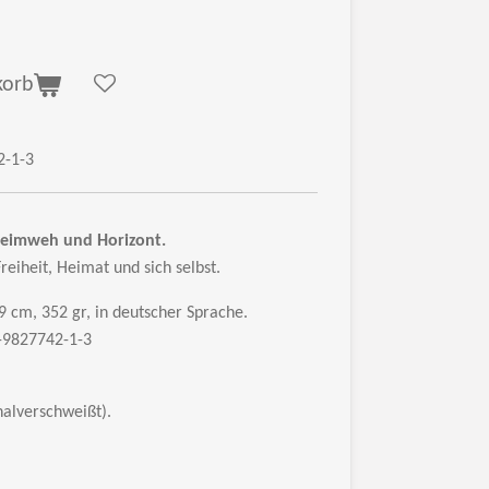
korb
2-1-3
 Heimweh und Horizont.
reiheit, Heimat und sich selbst.
19 cm, 352 gr, in deutscher Sprache.
3-9827742-1-3
alverschweißt).