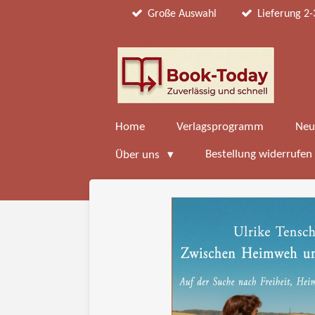
Große Auswahl
Lieferung 2-
Zum
Hauptinhalt
springen
Home
Verlagsprogramm
Neu
Bestellung widerrufen
Über uns