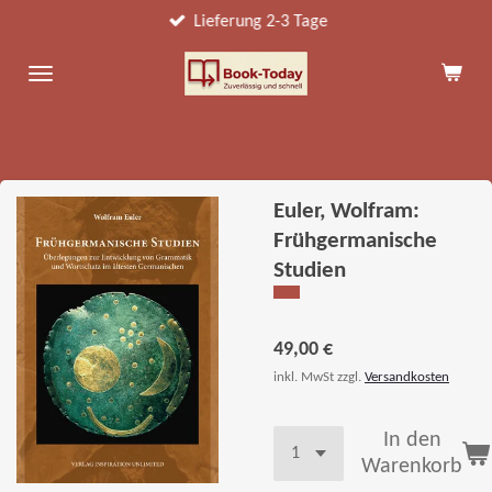
Lieferung 2-3 Tage
Zum
Hauptinhalt
springen
Euler, Wolfram:
Frühgermanische
Studien
49,00 €
inkl. MwSt zzgl.
Versandkosten
In den
Warenkorb